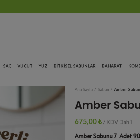
O
SAÇ
VÜCUT
YÜZ
BITKISEL SABUNLAR
BAHARAT
KÖM
Ana Sayfa
Sabun
Amber Sabun
Amber Sabu
675,00
₺
/ KDV Dahil
Amber Sabunu 7 Adet 9