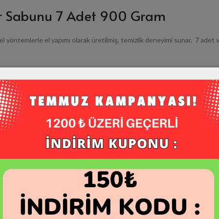
r Sabunu 7 Adet 900 Gram
ntemlerle el yapımı olarak üretilmiş, temizlik deneyimi sunar. 7 adet ve
zu bir spa deneyimine dönüştürür.
ründür.
aben içermez.