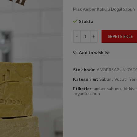
Misk Amber Kokulu Doğal Sabun
Stokta
Amber Sabunu 7 Adet 900g adet
SEPETE EKLE
Add to wishlist
Stok kodu:
AMBERSABUN-7AD
Kategoriler:
Sabun
,
Vücut
,
Yeni
Etiketler:
amber sabunu
,
bitkise
organik sabun