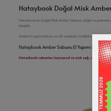
Hataybook Doğal Misk Ambe
Hataybook’un Doğal Misk Amber Sabunu, doğal ve geleneksel yö
idealdir.
Amber’in eşsiz kokusu ve cilt yenileyici özellikleri, banyonu
Hataybook Amber Sabunu El Yapımı Katkısız ü
Hataybook sabunları hayvansal ve atık yağ, sls, sles, par