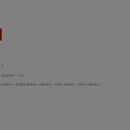
ET
 Ürünler
,
Yüz
l sabun
,
doğal amber sabunu
,
misk amber
,
misk sabunu
,