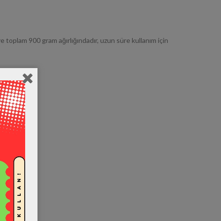
 toplam 900 gram ağırlığındadır, uzun süre kullanım için