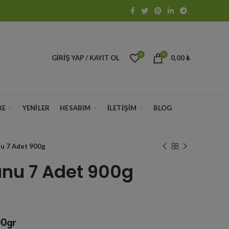
0
0
GIRIŞ YAP / KAYIT OL
0,00
₺
BE
YENILER
HESABIM
İLETIŞIM
BLOG
u 7 Adet 900g
nu 7 Adet 900g
00gr