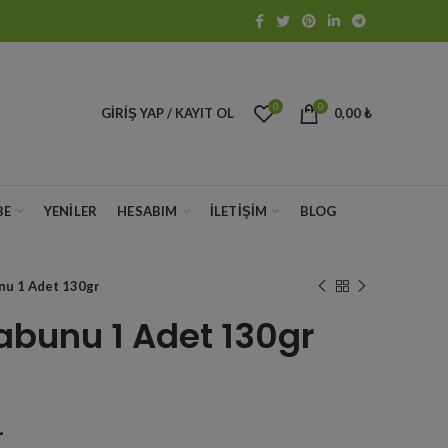
0
0
GIRIŞ YAP / KAYIT OL
0,00
₺
BE
YENILER
HESABIM
İLETIŞIM
BLOG
nu 1 Adet 130gr
abunu 1 Adet 130gr
r