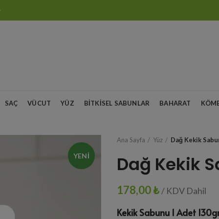
O
SAÇ
VÜCUT
YÜZ
BITKISEL SABUNLAR
BAHARAT
KÖM
Ana Sayfa
Yüz
Dağ Kekik Sabu
YENI
Dağ Kekik S
178,00
₺
/ KDV Dahil
Kekik Sabunu 1 Adet 130g