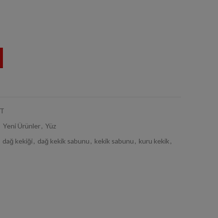
adet
ET
,
Yeni Ürünler
,
Yüz
dağ kekiği
,
dağ kekik sabunu
,
kekik sabunu
,
kuru kekik
,