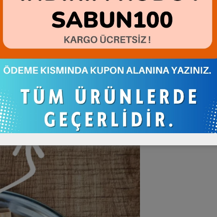
uşması; HatayBook Dağ Kekikli Sabun. Cildiniz ve saçınız için mükemmel bir