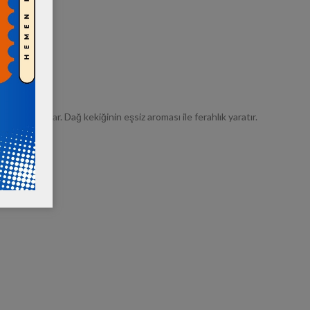
 bakım sunar. Dağ kekiğinin eşsiz aroması ile ferahlık yaratır.