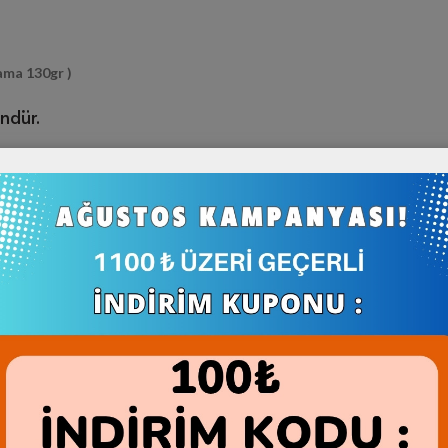
ama 130gr )
ndür.
aben içermez.