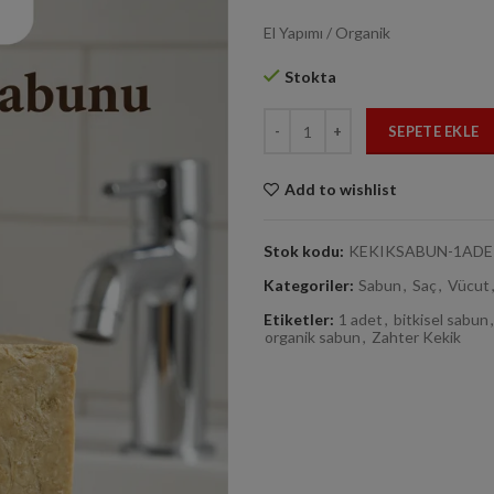
El Yapımı / Organik
Stokta
Dağ Kekik Sabunu 1 Adet 130gr 
SEPETE EKLE
Add to wishlist
Stok kodu:
KEKIKSABUN-1AD
Kategoriler:
Sabun
,
Saç
,
Vücut
Etiketler:
1 adet
,
bitkisel sabun
,
organik sabun
,
Zahter Kekik