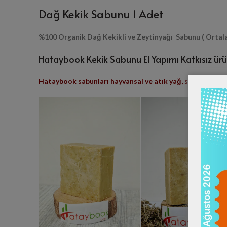
Dağ Kekik Sabunu 1 Adet
%100 Organik Dağ Kekikli ve Zeytinyağı Sabunu ( Ortal
Hataybook Kekik Sabunu El Yapımı Katkısız ürü
Hataybook sabunları hayvansal ve atık yağ, sls, sles, par