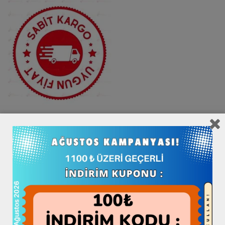
HatayBook.com Hatay’a özgü Yöresel Ürünler Sitesi .
HatayBook Tescilli Bir Markadır ®
Adres: Küçükdalyan Antakya Hatay Merkez
© HatayBook.com Mağaza Since 2013
Hataybook Markası bir “
Book Grup
” Kuruluşudur.