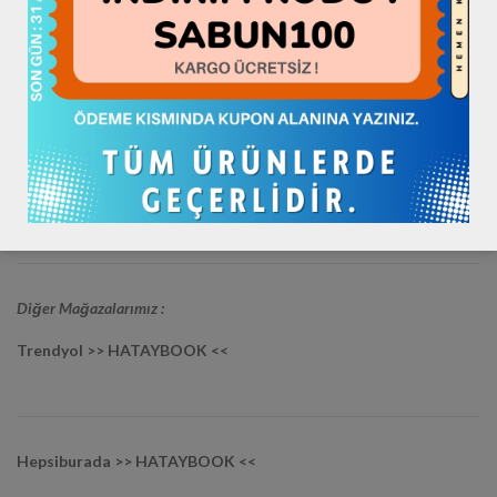
Sosyal Medya Hesaplarımız:
Instagram / hataybookcom
Twitter / hataybookcom
Facebook / hataybookcom
Youtube / hataybookcom
Diğer Mağazalarımız :
Trendyol >> HATAYBOOK <<
Hepsiburada >> HATAYBOOK <<