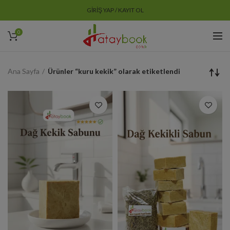
GIRIŞ YAP / KAYIT OL
0
Ana Sayfa
Ürünler “kuru kekik” olarak etiketlendi