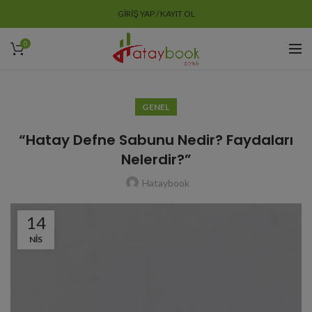
GIRIŞ YAP / KAYIT OL
0
GENEL
“Hatay Defne Sabunu Nedir? Faydaları
Nelerdir?”
Hataybook
14
NIS