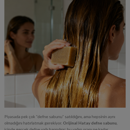
Piyasada pek çok “defne sabunu” satıldığını, ama hepsinin aynı
olmadığını hatırlatmak gerekiyor.
Orijinal Hatay defne sabunu
,
içinde gerçek defne yağı barındırır; bu yağın oranı ne kadar