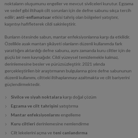
noktaların oluşumunu engeller ve mevcut sivilceleri kurutur. Egzama
ve sedef gibi iltihaplı cilt sorunları için de defne sabunu sıkça tercih
edilir;
anti-enflamatuar
etkisi tahriş olan bölgeleri yatıştırır,
kaşıntıyı hafifleterek cildi sakinleştirir.
Bunların ötesinde sabun, mantar enfeksiyonlarına karşı da etkilidir.
Özellikle ayak mantarı şikâyeti olanların düzenli kullanımda fark
yarattığını aktardığı defne sabunu, aynı zamanda
kuru ciltler
için de
güçlü bir nem kaynağıdır. Cildi yüzeysel temizlemekle kalmaz,
derinlemesine besler ve pürüzsüzleştirir. 2021 yılında
gerçekleştirilen bir araştırmanın bulgularına göre defne sabununun
düzenli kullanımı, ciltteki iltihaplanmayı azaltmakta ve cilt bariyerini
güçlendirmektedir.
Sivilce ve siyah noktalara
karşı doğal çözüm
Egzama ve cilt tahrişini
yatıştırma
Mantar enfeksiyonlarını
engelleme
Kuru ciltleri
derinlemesine nemlendirme
Cilt lekelerini açma ve
teni canlandırma