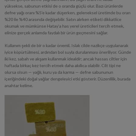
yüksekse, sabunun etkisi de o oranda güçlü olur. Bazı ürünlerde
defne yağı oranı %5’e kadar düşerken, geleneksel üretimde bu oran
%20 ile %40 arasında değişebilir. Satın alırken etiketi dikkatlice
okumak ve mümkünse Hatay’a has yerel üreticileri tercih etmek,
elinize gerçek anlamda faydalı bir ürün geçmesini sağlar.
Kullanım şekli de bir o kadar önemli. Islak cilde nazikçe uygulanarak
iyice köpürtülmesi, ardından bol suyla durulanması öneriliyor. Günde
iki kez, sabah ve akşam kullanmak idealdir; ancak hassas ciltler için
haftada birkaç kez tercih etmek daha akıllıca olabilir. Cilt tipi ne
olursa olsun — yağlı, kuru ya da karma — defne sabununun
içeriğindeki doğal yağlar dengeleyici etki gösterir. Düzenlilik, burada
anahtar kelime.