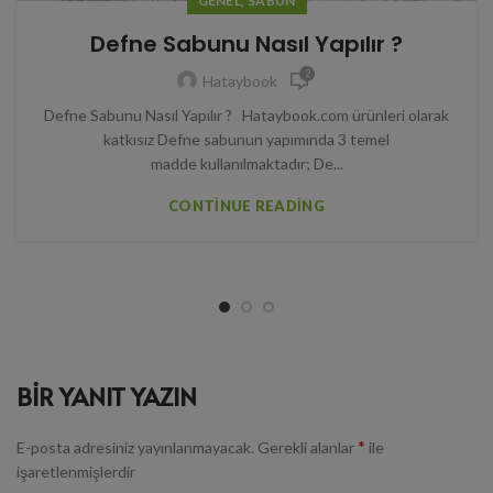
,
GENEL
SABUN
Defne Sabunu Nasıl Yapılır ?
2
Hataybook
Defne Sabunu Nasıl Yapılır ? Hataybook.com ürünleri olarak
katkısız Defne sabunun yapımında 3 temel
madde kullanılmaktadır; De...
CONTINUE READING
BIR YANIT YAZIN
*
E-posta adresiniz yayınlanmayacak.
Gerekli alanlar
ile
işaretlenmişlerdir