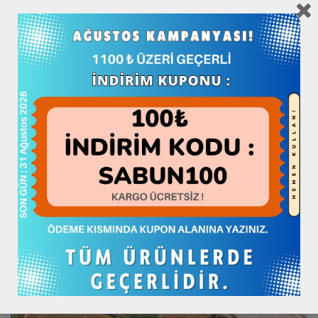
doğadan gelen bu kadim sabunu denememişseniz, bir kalıp alıp
birkaç hafta boyunca rutininize katmak oldukça iyi bir başlangıç
noktası olacaktır. Siz de “denenmiş, binlerce yıl boyunca test
edilmiş” bir ürünün gücünü bizzat görmüş olursunuz.