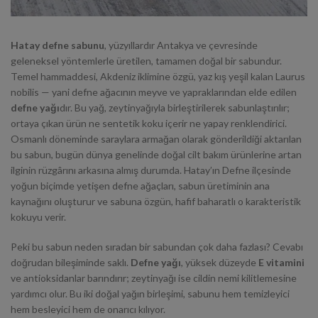
Hatay defne sabunu
, yüzyıllardır Antakya ve çevresinde
geleneksel yöntemlerle üretilen, tamamen doğal bir sabundur.
Temel hammaddesi, Akdeniz iklimine özgü, yaz kış yeşil kalan
Laurus
nobilis
— yani defne ağacının meyve ve yapraklarından elde edilen
defne yağı
dır. Bu yağ, zeytinyağıyla birleştirilerek sabunlaştırılır;
ortaya çıkan ürün ne sentetik koku içerir ne yapay renklendirici.
Osmanlı döneminde saraylara armağan olarak gönderildiği aktarılan
bu sabun, bugün dünya genelinde doğal cilt bakım ürünlerine artan
ilginin rüzgârını arkasına almış durumda. Hatay’ın Defne ilçesinde
yoğun biçimde yetişen defne ağaçları, sabun üretiminin ana
kaynağını oluşturur ve sabuna özgün, hafif baharatlı o karakteristik
kokuyu verir.
Peki bu sabun neden sıradan bir sabundan çok daha fazlası? Cevabı
doğrudan bileşiminde saklı.
Defne yağı
, yüksek düzeyde
E vitamini
ve antioksidanlar barındırır; zeytinyağı ise cildin nemi kilitlemesine
yardımcı olur. Bu iki doğal yağın birleşimi, sabunu hem temizleyici
hem besleyici hem de onarıcı kılıyor.