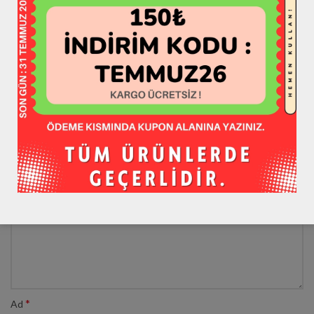
BIR YANIT YAZIN
*
E-posta adresiniz yayınlanmayacak.
Gerekli alanlar
ile
işaretlenmişlerdir
*
Yorum
*
Ad