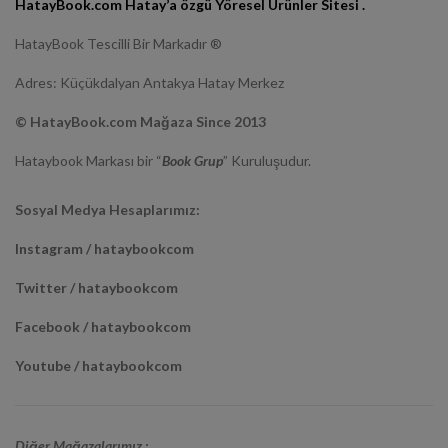
HatayBook.com Hatay’a özgü Yöresel Ürünler Sitesi .
HatayBook Tescilli Bir Markadır ®
Adres: Küçükdalyan Antakya Hatay Merkez
© HatayBook.com Mağaza Since 2013
Hataybook Markası bir “
Book Grup
” Kuruluşudur.
Sosyal Medya Hesaplarımız:
Instagram / hataybookcom
Twitter / hataybookcom
Facebook / hataybookcom
Youtube / hataybookcom
Diğer Mağazalarımız :