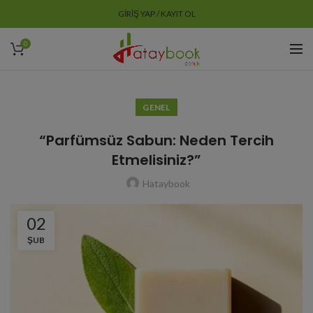
GIRIŞ YAP / KAYIT OL
0
GENEL
“Parfümsüz Sabun: Neden Tercih
Etmelisiniz?”
Hataybook
02
ŞUB