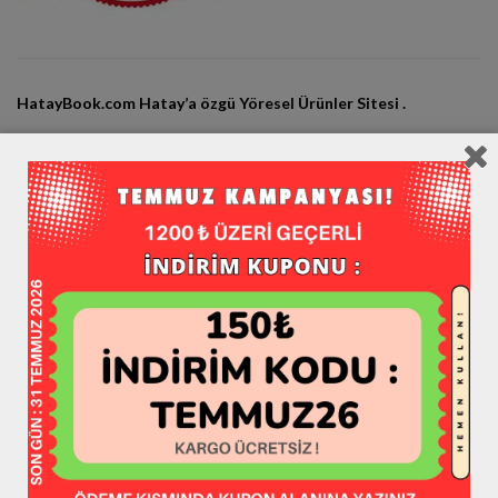
HatayBook.com Hatay’a özgü Yöresel Ürünler Sitesi .
HatayBook Tescilli Bir Markadır ®
Adres: Küçükdalyan Antakya Hatay Merkez
© HatayBook.com Mağaza Since 2013
Hataybook Markası bir “
Book Grup
” Kuruluşudur.
Sosyal Medya Hesaplarımız:
Instagram / hataybookcom
Twitter / hataybookcom
Facebook / hataybookcom