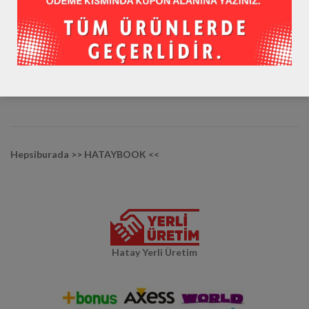
Youtube / hataybookcom
Diğer Mağazalarımız :
Trendyol >> HATAYBOOK <<
Hepsiburada >> HATAYBOOK <<
Hatay Yerli Üretim