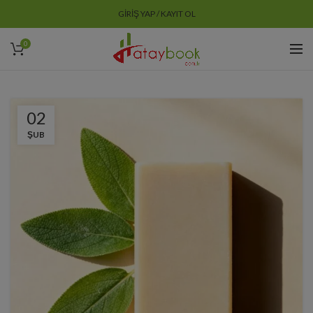
GIRIŞ YAP / KAYIT OL
0
02
ŞUB