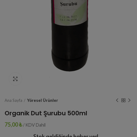
Click to enlarge
Ana Sayfa
Yöresel Ürünler
Organik Dut Şurubu 500ml
75,00
₺
/ KDV Dahil
Stok geldiğinde haber ver!