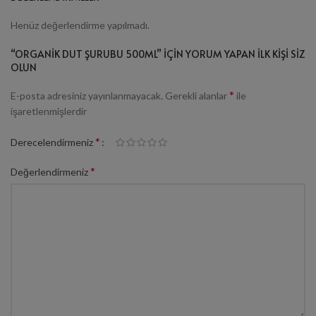
Henüz değerlendirme yapılmadı.
“ORGANIK DUT ŞURUBU 500ML” IÇIN YORUM YAPAN ILK KIŞI SIZ
OLUN
*
E-posta adresiniz yayınlanmayacak.
Gerekli alanlar
ile
işaretlenmişlerdir
*
Derecelendirmeniz
*
Değerlendirmeniz