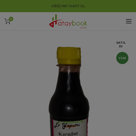
GIRIŞ YAP / KAYIT OL
0
SATIL
DI
YENI