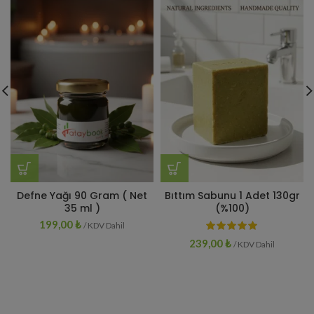
Defne Yağı 90 Gram ( Net
Bıttım Sabunu 1 Adet 130gr
35 ml )
(%100)
199,00
₺
/ KDV Dahil
239,00
₺
/ KDV Dahil