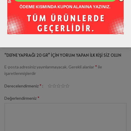
KARGO VE DETAYLAR
DEĞERLENDIRMELER
Henüz değerlendirme yapılmadı.
“DEFNE YAPRAĞI 20 GR” IÇIN YORUM YAPAN ILK KIŞI SIZ OLUN
*
E-posta adresiniz yayınlanmayacak.
Gerekli alanlar
ile
işaretlenmişlerdir
*
Derecelendirmeniz
*
Değerlendirmeniz