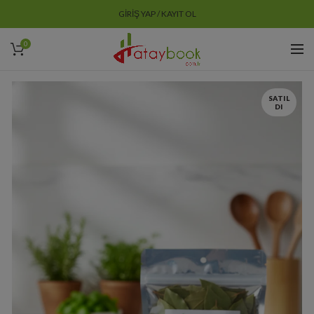
GIRIŞ YAP / KAYIT OL
0
SATIL
DI