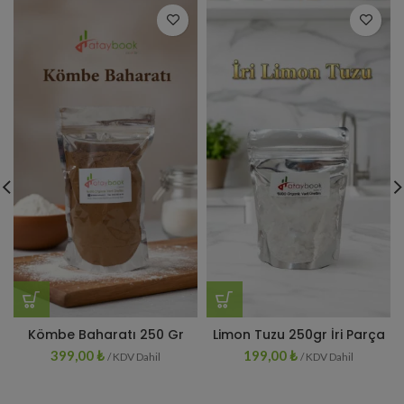
Kömbe Baharatı 250 Gr
Limon Tuzu 250gr İri Parça
399,00
₺
199,00
₺
/ KDV Dahil
/ KDV Dahil