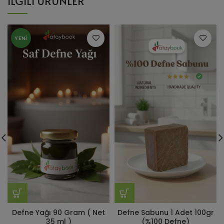
İLGILI ÜRÜNLER
YENI
Defne Yağı 90 Gram ( Net
Defne Sabunu 1 Adet 100gr
35 ml )
(%100 Defne)