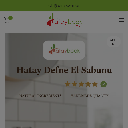
GIRIŞ YAP / KAYIT OL
0
SATIL
DI