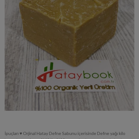
İpuçları ♥ Orjinal Hatay Defne Sabunu içerisinde Defne yağı kilo