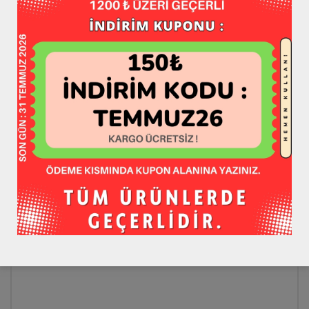
DAHA YENI
DAHA ESKI
BIR YANIT YAZIN
*
E-posta adresiniz yayınlanmayacak.
Gerekli alanlar
ile
işaretlenmişlerdir
*
Yorum