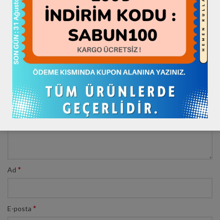
BIR YANIT YAZIN
*
E-posta adresiniz yayınlanmayacak.
Gerekli alanlar
ile
işaretlenmişlerdir
*
Yorum
*
Ad
*
E-posta