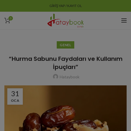
GIRIŞ YAP / KAYIT OL
0
GENEL
“Hurma Sabunu Faydaları ve Kullanım
İpuçları”
Hataybook
31
OCA