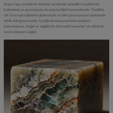
Ruşur taşı, yüzyıllardır kadınlar tarafından güzellik ritüellerinde
kullanılmış ve günümüzde de popülerliğini korumaktadır. Özellikle
cilt tonu eşitsizliklerini gidermede ve leke görünümünü azaltmada
etkili olduğuna inanılır. İçeriğinde kimyasal katkı maddesi
bulunmaması, doğal ve sağlıklı bir alternatif arayanlar için ideal bir
seçim olmasını sağlar.