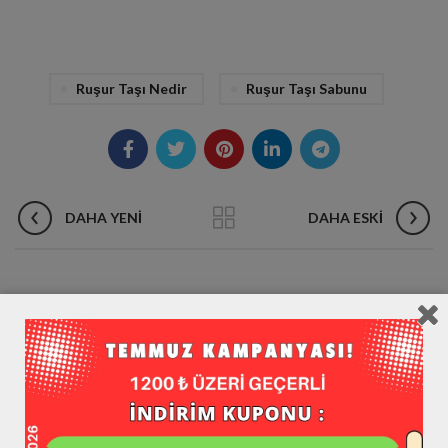
Ruşur Taşı Nedir
Ruşur Taşı Sabunu
DAHA YENI
DAHA ESKI
İLGILI MESAJLAR
28
EKI