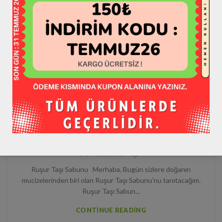
GENEL
Ruşur Taşı Sabunu Faydaları Nelerdir?
Etkileri ve Kullanımı
0
Hataybook
Ruşur Taşı Sabunu Merhaba, Bugün sizlere doğanın
mucizelerinden biri olan Ruşur Taşı Sabunu'nu tanıtacağım.
Ruşur Taşı Sabun...
CONTINUE READING