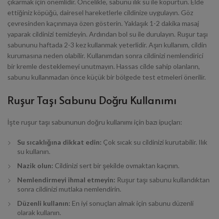
çıkarmak için önemlidir. Öncelikle, sabunu ılık su ile köpürtün. Elde
ettiğiniz köpüğü, dairesel hareketlerle cildinize uygulayın. Göz
çevresinden kaçınmaya özen gösterin. Yaklaşık 1-2 dakika masaj
yaparak cildinizi temizleyin. Ardından bol su ile durulayın. Ruşur taşı
sabununu haftada 2-3 kez kullanmak yeterlidir. Aşırı kullanım, cildin
kurumasına neden olabilir. Kullanımdan sonra cildinizi nemlendirici
bir kremle desteklemeyi unutmayın. Hassas cilde sahip olanların,
sabunu kullanmadan önce küçük bir bölgede test etmeleri önerilir.
Ruşur Taşı Sabunu Doğru Kullanımı
İşte ruşur taşı sabununun doğru kullanımı için bazı ipuçları:
Su sıcaklığına dikkat edin:
Çok sıcak su cildinizi kurutabilir. Ilık
su kullanın.
Nazik olun:
Cildinizi sert bir şekilde ovmaktan kaçının.
Nemlendirmeyi ihmal etmeyin:
Ruşur taşı sabunu kullandıktan
sonra cildinizi mutlaka nemlendirin.
Düzenli kullanın:
En iyi sonuçları almak için sabunu düzenli
olarak kullanın.