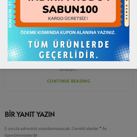
GENEL
Deve Sütü Sabunu Nedir? Faydaları
ve Kullanımı
0
Hataybook
Deve sütü sabunu, son zamanlarda popülerliği artan doğal bir
cilt bakım ürünüdür. İçeriğindeki vitaminler, mineraller ve doğal
antibiyo...
CONTINUE READING
BIR YANIT YAZIN
*
E-posta adresiniz yayınlanmayacak.
Gerekli alanlar
ile
işaretlenmişlerdir