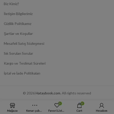
Biz Kimiz?
İletişim Bilgilerimiz
Gizlilik Politikamız
Şartlar ve Koşullar
Mesafeli Satış Sözleşmesi
Sık Sorulan Sorular
Kargo ve Teslimat Süreleri
İptal ve İade Politikaları
© 2026
Hataybook.com
. All rights reserved
0
0
Mağaza
Kenar çubuğu
Favori Listesi
Cart
Hesabım