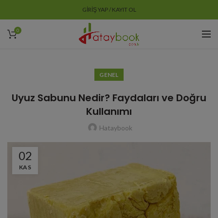
GIRIŞ YAP / KAYIT OL
0
GENEL
Uyuz Sabunu Nedir? Faydaları ve Doğru
Kullanımı
Hataybook
02
KAS