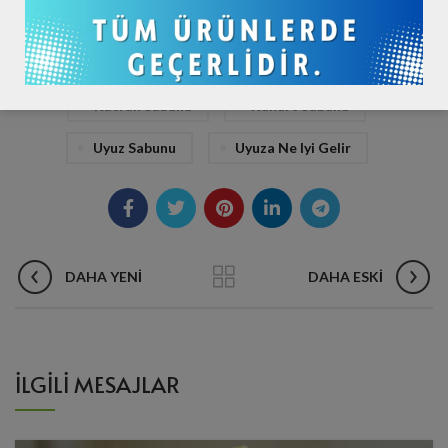
Kaşıntı Için Doğal Sabun
Kaşıntı Sabunu
Katran Sabunu
Kükürt Sabunu
Uyuz Sabunu
Uyuza Ne Iyi Gelir
DAHA YENI
DAHA ESKI
İLGILI MESAJLAR