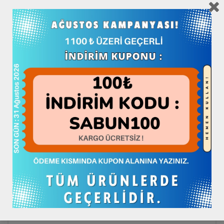
*
Yorum
*
Ad
*
E-posta
İnternet sitesi