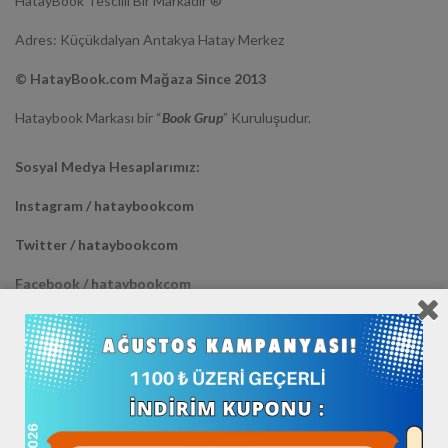
HatayBook Tescilli Bir Markadır ®
Adres: Küçükdalyan Antakya Hatay Merkez
© HatayBook.com Mağaza Since 2013
Hataybook Markası bir “
Book Grup
” Kuruluşudur.
Sosyal Medya Hesaplarımız:
Instagram / hataybookcom
Twitter / hataybookcom
Facebook / hataybookcom
Youtube / hataybookcom
Diğer Mağazalarımız :
Trendyol >> HATAYBOOK <<