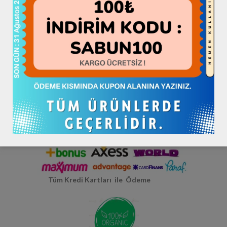
Hepsiburada >> HATAYBOOK <<
Hatay Yerli Üretim
Tüm Kredi Kartları ile Ödeme