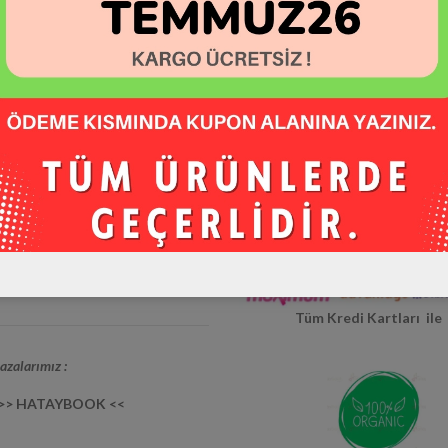
dya Hesaplarımız:
m / hataybookcom
Hatay Yerli Üretim
/ hataybookcom
 / hataybookcom
/ hataybookcom
Tüm Kredi Kartları il
zalarımız :
 >> HATAYBOOK <<