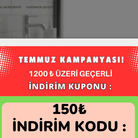
il Sabunu 1 Adet 130gr
SEPETE EKLE
174,00
₺
/ KDV Dahil