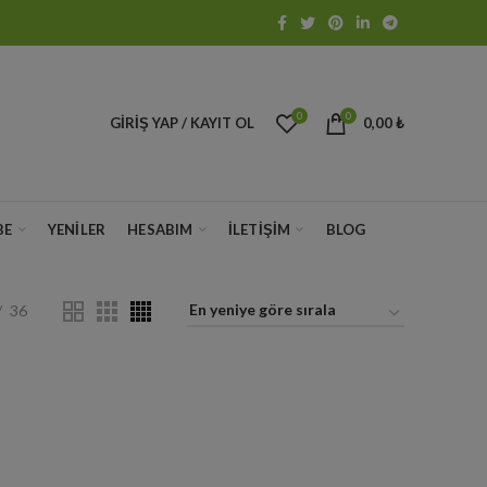
0
0
GIRIŞ YAP / KAYIT OL
0,00
₺
BE
YENILER
HESABIM
İLETIŞIM
BLOG
36