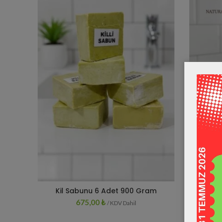
Kil Sabunu 6 Adet 900 Gram
K
SEPETE EKLE
675,00
₺
/ KDV Dahil