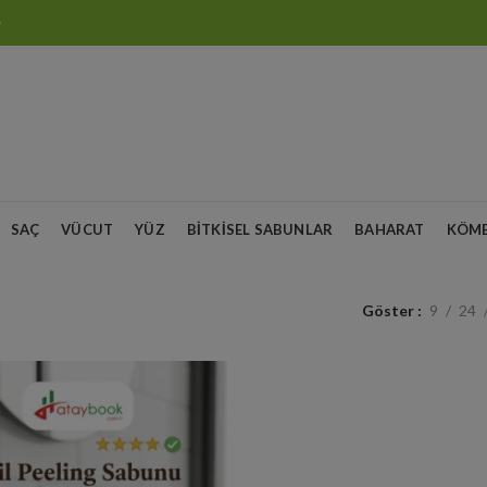
O
SAÇ
VÜCUT
YÜZ
BITKISEL SABUNLAR
BAHARAT
KÖM
Göster
9
24