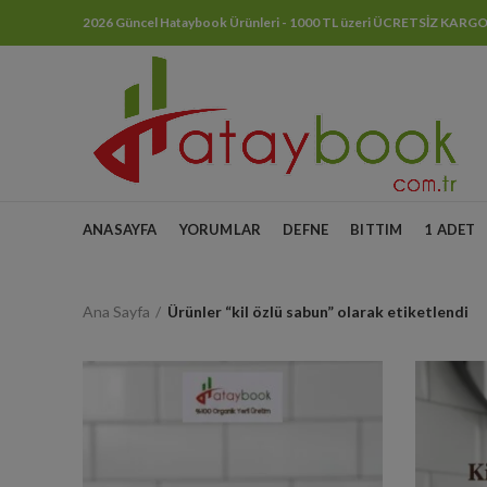
2026 Güncel Hataybook Ürünleri - 1000 TL üzeri ÜCRETSİZ KARG
ANASAYFA
YORUMLAR
DEFNE
BITTIM
1 ADET
Ana Sayfa
Ürünler “kil özlü sabun” olarak etiketlendi