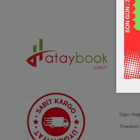
Sosyal Me
Instagra
Twitter 
Facebook
Youtube 
Diğer Mağa
Trendyol