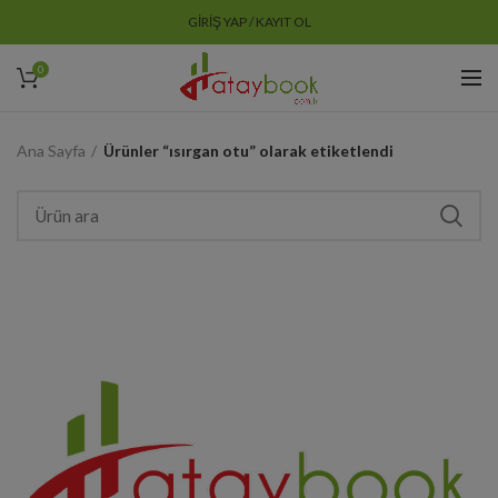
GIRIŞ YAP / KAYIT OL
0
Ana Sayfa
Ürünler “ısırgan otu” olarak etiketlendi