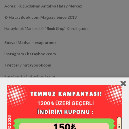
Adres: Küçükdalyan Antakya Hatay Merkez
© HatayBook.com Mağaza Since 2013
Hataybook Markası bir “
Book Grup
” Kuruluşudur.
Sosyal Medya Hesaplarımız:
Instagram / hataybookcom
Twitter / hataybookcom
Facebook / hataybookcom
Youtube / hataybookcom
Diğer Mağazalarımız :
Trendyol >> HATAYBOOK <<