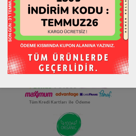
Hepsiburada >> HATAYBOOK <<
Hatay Yerli Üretim
Tüm Kredi Kartları ile Ödeme