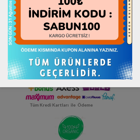
Hepsiburada >> HATAYBOOK <<
Hatay Yerli Üretim
Tüm Kredi Kartları ile Ödeme