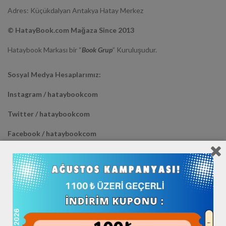
Adres: Küçükdalyan Antakya Hatay Merkez
© HatayBook.com Mağaza Since 2013
Hataybook Markası bir “
Book Grup
” Kuruluşudur.
Sosyal Medya Hesaplarımız:
Instagram / hataybookcom
Twitter / hataybookcom
Facebook / hataybookcom
Youtube / hataybookcom
Diğer Mağazalarımız :
Trendyol >> HATAYBOOK <<