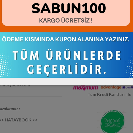
dya Hesaplarımız:
m / hataybookcom
Hatay Yerli Üretim
/ hataybookcom
 / hataybookcom
/ hataybookcom
Tüm Kredi Kartları il
zalarımız :
 >> HATAYBOOK <<