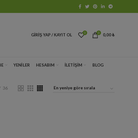
0
0
GIRIŞ YAP / KAYIT OL
0,00
₺
BE
YENILER
HESABIM
İLETIŞIM
BLOG
36