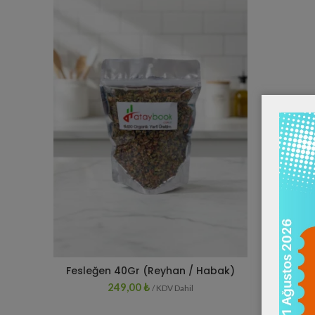
Fesleğen 40Gr (Reyhan / Habak)
SEPETE EKLE
249,00
₺
/ KDV Dahil