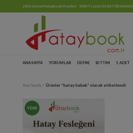
2026 Güncel Hataybook Ürünleri - 1000 TL üzeri ÜCRETSİZ KARG
ANASAYFA
YORUMLAR
DEFNE
BITTIM
1 ADET
Ana Sayfa
Ürünler “hatay habak” olarak etiketlendi
YENI