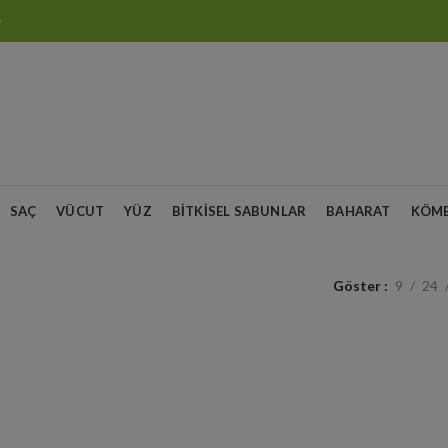
O
SAÇ
VÜCUT
YÜZ
BITKISEL SABUNLAR
BAHARAT
KÖM
Göster
9
24