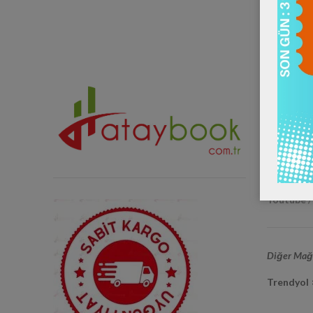
Sosyal Me
Instagra
Twitter 
Facebook
Youtube 
Diğer Mağa
Trendyol