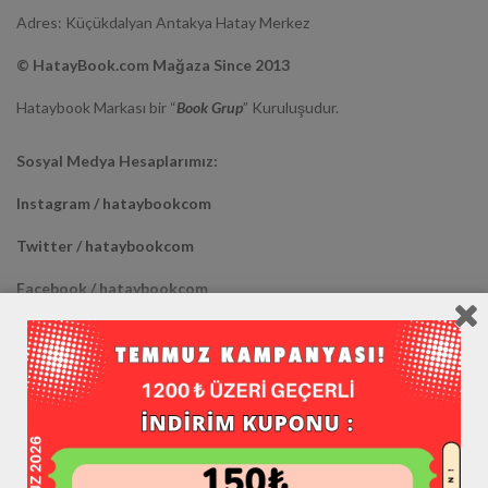
Adres: Küçükdalyan Antakya Hatay Merkez
© HatayBook.com Mağaza Since 2013
Hataybook Markası bir “
Book Grup
” Kuruluşudur.
Sosyal Medya Hesaplarımız:
Instagram / hataybookcom
Twitter / hataybookcom
Facebook / hataybookcom
Youtube / hataybookcom
Diğer Mağazalarımız :
Trendyol >> HATAYBOOK <<