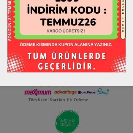
Hepsiburada >> HATAYBOOK <<
Hatay Yerli Üretim
Tüm Kredi Kartları ile Ödeme