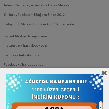
Adres: Küçükdalyan Antakya Hatay Merkez
© HatayBook.com Mağaza Since 2013
Hataybook Markası bir “
Book Grup
” Kuruluşudur.
Sosyal Medya Hesaplarımız:
Instagram / hataybookcom
Twitter / hataybookcom
Facebook / hataybookcom
Youtube / hataybookcom
Diğer Mağazalarımız :
Trendyol >> HATAYBOOK <<