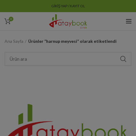
GIRIŞ YAP / KAYIT OL
0
Ana Sayfa
Ürünler “harnup meyvesi” olarak etiketlendi