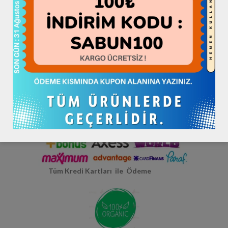
Hepsiburada >> HATAYBOOK <<
Hatay Yerli Üretim
Tüm Kredi Kartları ile Ödeme