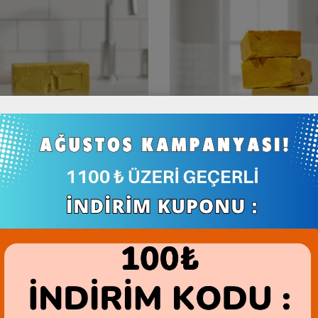
ana Sabunu 1 Adet 130g
Batana Sabunu 6 Adet 
SEPETE EKLE
SEPETE EKLE
199,00
₺
720,00
₺
/ KDV Dahil
/ KDV Dahil