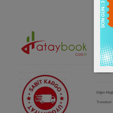
Sosyal Me
Instagra
Twitter 
Facebook
Youtube 
Diğer Mağa
Trendyol