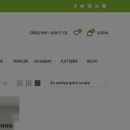
0
0
GIRIŞ YAP / KAYIT OL
0,00
₺
BE
YENILER
HESABIM
İLETIŞIM
BLOG
36