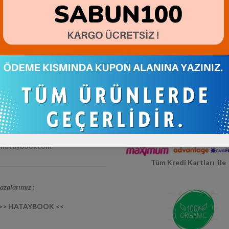
dya Hesaplarımız:
m / hataybookcom
Hatay Yerli Üretim
/ hataybookcom
 / hataybookcom
/ hataybookcom
Tüm Kredi Kartları il
zalarımız :
 >> HATAYBOOK <<