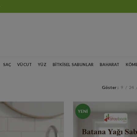
O
SAÇ
VÜCUT
YÜZ
BITKISEL SABUNLAR
BAHARAT
KÖM
Göster
9
24
YENI