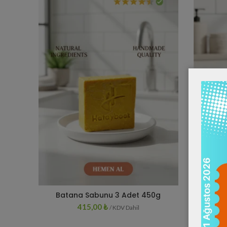
Batana Sabunu 3 Adet 450g
Bat
SEPETE EKLE
415,00
₺
/ KDV Dahil