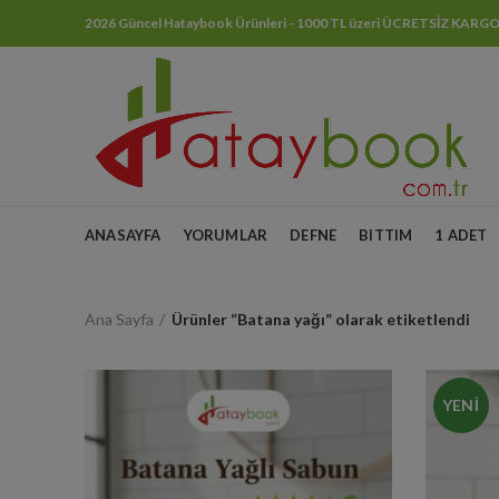
2026 Güncel Hataybook Ürünleri - 1000 TL üzeri ÜCRETSİZ KARG
ANASAYFA
YORUMLAR
DEFNE
BITTIM
1 ADET
Ana Sayfa
Ürünler “Batana yağı” olarak etiketlendi
YENI