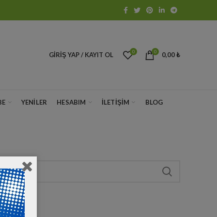
0
0
GIRIŞ YAP / KAYIT OL
0,00
₺
BE
YENILER
HESABIM
İLETIŞIM
BLOG