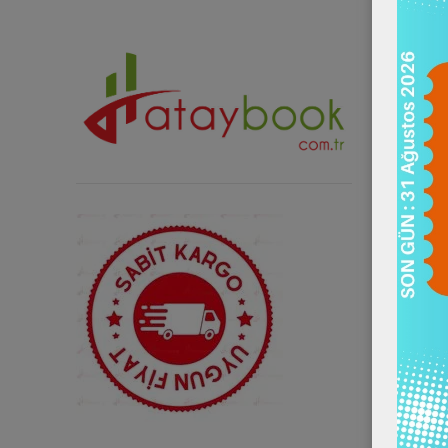
Sosyal Me
Instagra
Twitter 
Facebook
Youtube 
Diğer Mağa
Trendyol
Hepsibur