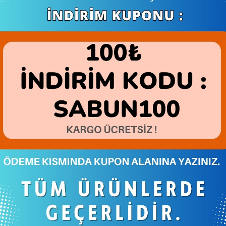
dya Hesaplarımız:
m / hataybookcom
Hatay Yerli Üretim
/ hataybookcom
 / hataybookcom
/ hataybookcom
Tüm Kredi Kartları il
zalarımız :
 >> HATAYBOOK <<
ada >> HATAYBOOK <<