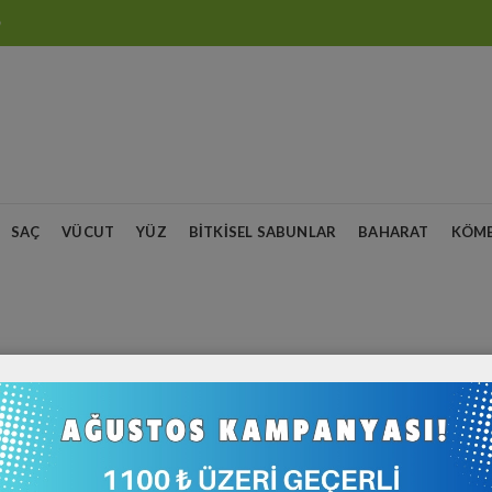
O
SAÇ
VÜCUT
YÜZ
BITKISEL SABUNLAR
BAHARAT
KÖM
i