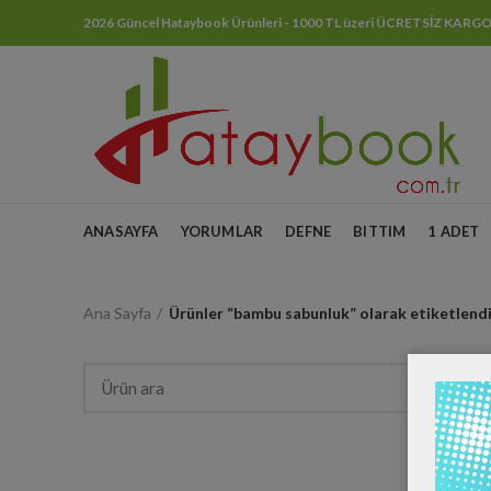
2026 Güncel Hataybook Ürünleri - 1000 TL üzeri ÜCRETSİZ KARG
ANASAYFA
YORUMLAR
DEFNE
BITTIM
1 ADET
Ana Sayfa
Ürünler “bambu sabunluk” olarak etiketlend