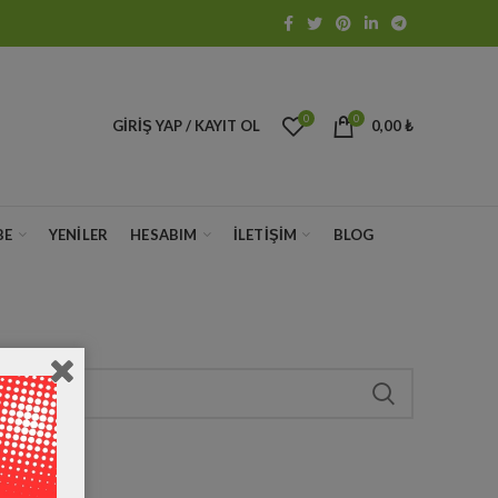
0
0
GIRIŞ YAP / KAYIT OL
0,00
₺
BE
YENILER
HESABIM
İLETIŞIM
BLOG