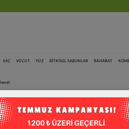
O
SAÇ
VÜCUT
YÜZ
BITKISEL SABUNLAR
BAHARAT
KÖM
tlendi