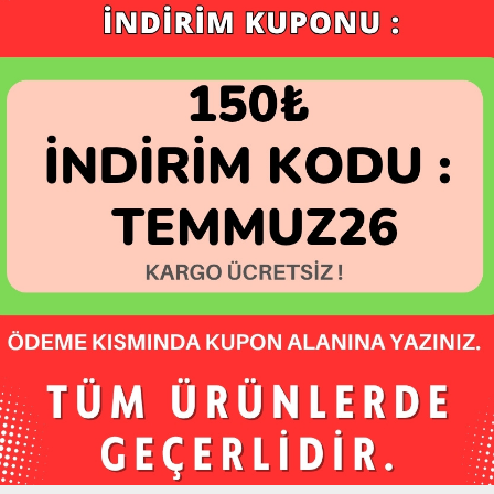
dya Hesaplarımız:
m / hataybookcom
Hatay Yerli Üretim
/ hataybookcom
 / hataybookcom
/ hataybookcom
Tüm Kredi Kartları il
zalarımız :
 >> HATAYBOOK <<
ada >> HATAYBOOK <<