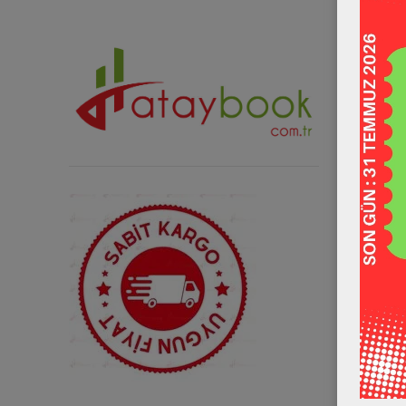
Sosyal Me
Instagra
Twitter 
Facebook
Youtube 
Diğer Mağa
Trendyol
Hepsibur