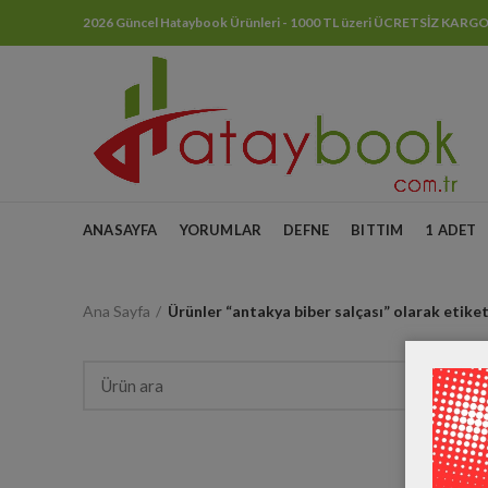
2026 Güncel Hataybook Ürünleri - 1000 TL üzeri ÜCRETSİZ KARG
ANASAYFA
YORUMLAR
DEFNE
BITTIM
1 ADET
Ana Sayfa
Ürünler “antakya biber salçası” olarak etike