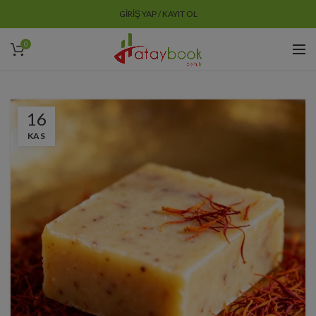
GIRIŞ YAP / KAYIT OL
0
16
KAS