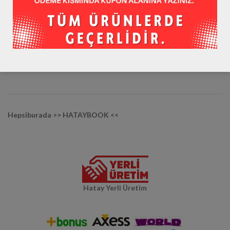
Youtube / hataybookcom
Diğer Mağazalarımız :
Trendyol >> HATAYBOOK <<
Hepsiburada >> HATAYBOOK <<
Hatay Yerli Üretim