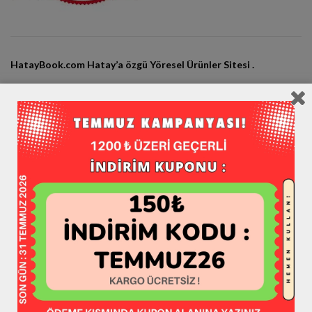
HatayBook.com Hatay’a özgü Yöresel Ürünler Sitesi .
HatayBook Tescilli Bir Markadır ®
Adres: Küçükdalyan Antakya Hatay Merkez
© HatayBook.com Mağaza Since 2013
Hataybook Markası bir “
Book Grup
” Kuruluşudur.
Sosyal Medya Hesaplarımız:
Instagram / hataybookcom
Twitter / hataybookcom
Facebook / hataybookcom