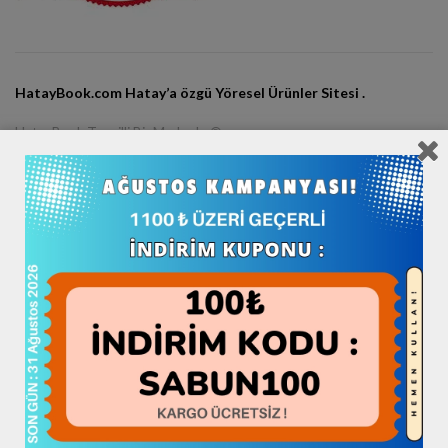
HatayBook.com Hatay’a özgü Yöresel Ürünler Sitesi .
HatayBook Tescilli Bir Markadır ®
Adres: Küçükdalyan Antakya Hatay Merkez
© HatayBook.com Mağaza Since 2013
Hataybook Markası bir “
Book Grup
” Kuruluşudur.
Sosyal Medya Hesaplarımız:
Instagram / hataybookcom
Twitter / hataybookcom
Facebook / hataybookcom