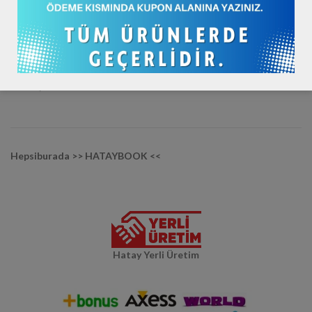
Youtube / hataybookcom
Diğer Mağazalarımız :
Trendyol >> HATAYBOOK <<
Hepsiburada >> HATAYBOOK <<
Hatay Yerli Üretim