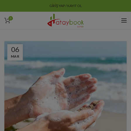
GIRIŞ YAP / KAYIT OL
0
06
MAR