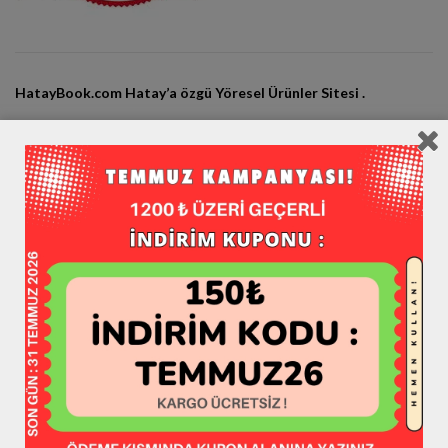
HatayBook.com Hatay’a özgü Yöresel Ürünler Sitesi .
HatayBook Tescilli Bir Markadır ®
Adres: Küçükdalyan Antakya Hatay Merkez
© HatayBook.com Mağaza Since 2013
Hataybook Markası bir “
Book Grup
” Kuruluşudur.
Sosyal Medya Hesaplarımız:
Instagram / hataybookcom
Twitter / hataybookcom
Facebook / hataybookcom