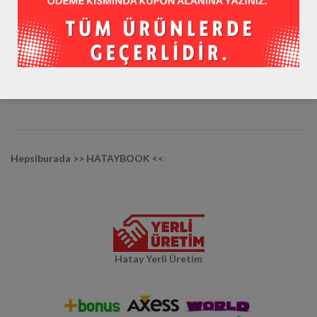
Youtube / hataybookcom
Diğer Mağazalarımız :
Trendyol >> HATAYBOOK <<
Hepsiburada >> HATAYBOOK <<
Hatay Yerli Üretim