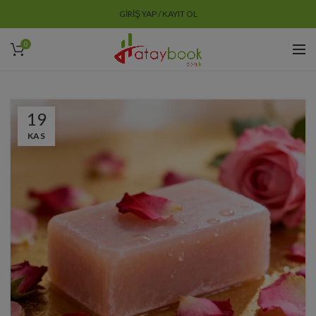
GIRIŞ YAP / KAYIT OL
0
19
KAS