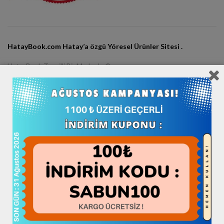
HatayBook.com Hatay’a özgü Yöresel Ürünler Sitesi .
HatayBook Tescilli Bir Markadır ®
Adres: Küçükdalyan Antakya Hatay Merkez
© HatayBook.com Mağaza Since 2013
Hataybook Markası bir “
Book Grup
” Kuruluşudur.
Sosyal Medya Hesaplarımız:
Instagram / hataybookcom
Twitter / hataybookcom
Facebook / hataybookcom