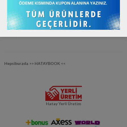
Youtube / hataybookcom
Diğer Mağazalarımız :
Trendyol >> HATAYBOOK <<
Hepsiburada >> HATAYBOOK <<
Hatay Yerli Üretim